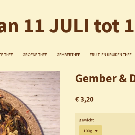
an 11 JULI tot 
E THEE
GROENE THEE
GEMBERTHEE
FRUIT- EN KRUIDEN-THEE
Gember & 
€ 3,20
gewicht