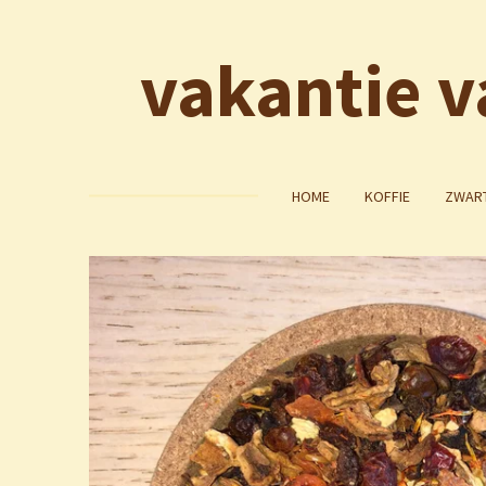
Ga
direct
vakantie v
naar
de
hoofdinhoud
HOME
KOFFIE
ZWART